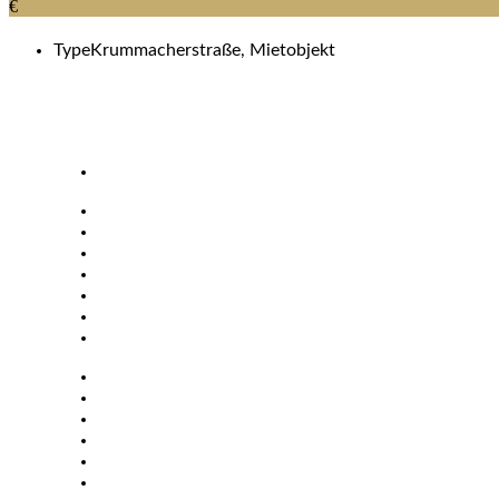
€
Type
Krummacherstraße, Mietobjekt