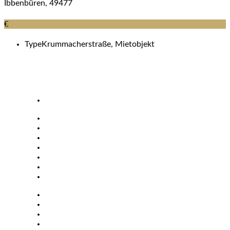
Ibbenbüren, 49477
€
Type
Krummacherstraße, Mietobjekt