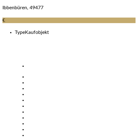
Ibbenbüren, 49477
€
Type
Kaufobjekt