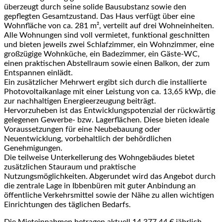
überzeugt durch seine solide Bausubstanz sowie den
gepflegten Gesamtzustand. Das Haus verfügt über eine
Wohnfläche von ca. 281 m², verteilt auf drei Wohneinheiten.
Alle Wohnungen sind voll vermietet, funktional geschnitten
und bieten jeweils zwei Schlafzimmer, ein Wohnzimmer, eine
großzügige Wohnküche, ein Badezimmer, ein Gäste-WC,
einen praktischen Abstellraum sowie einen Balkon, der zum
Entspannen einlädt.
Ein zusätzlicher Mehrwert ergibt sich durch die installierte
Photovoltaikanlage mit einer Leistung von ca. 13,65 kWp, die
zur nachhaltigen Energieerzeugung beiträgt.
Hervorzuheben ist das Entwicklungspotenzial der rückwärtig
gelegenen Gewerbe- bzw. Lagerflächen. Diese bieten ideale
Voraussetzungen für eine Neubebauung oder
Neuentwicklung, vorbehaltlich der behördlichen
Genehmigungen.
Die teilweise Unterkellerung des Wohngebäudes bietet
zusätzlichen Stauraum und praktische
Nutzungsmöglichkeiten. Abgerundet wird das Angebot durch
die zentrale Lage in Ibbenbüren mit guter Anbindung an
öffentliche Verkehrsmittel sowie der Nähe zu allen wichtigen
Einrichtungen des täglichen Bedarfs.
Die Mieteinnahmen betragen aktuell 14.377,44 € jährlich.