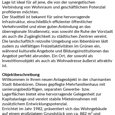
Lage ist ideal für all jene, die von der synergetischen
Verbindung von Wohnraum und geschäftlichem Potenzial
profitieren möchten.
Der Stadtteil ist bekannt für seine hervorragende
Infrastruktur, einschließlich effizienter öffentlicher
Verkehrsmittel und einer guten Anbindung an das
überregionale Straßennetz, was sowohl die Ruhe der Vorstadt
als auch die Zugänglichkeit zu städtischen Zentren vereint.
Die landschaftlich reizvolle Umgebung von Ibbenbüren lädt
zudem zu vielfältigen Freizeitaktivitäten im Grünen ein,
während kulturelle Angebote und Bildungsinstitutionen das
Angebot perfekt abrunden. Ein Ort, der sowohl als
Investitionsobjekt als auch als Wohnadresse äußerst attraktiv
ist.
Objektbeschreibung
Willkommen in Ihrem neuen Anlageobjekt in der charmanten
Stadt Ibbenbüren. Dieses gepflegte Mehrfamilienhaus mit
sanierungsbedürftigen, separaten Gewerbe- bzw.
Lagerflächen bietet eine hervorragende Gelegenheit zur
Kapitalanlage und vereint stabile Mieteinnahmen mit
zusätzlichem Entwicklungspotenzial.
Errichtet im Jahr 1982, präsentiert sich das Wohngebäude
auf einem großzügigen Grundstück von ca. 882 m² und