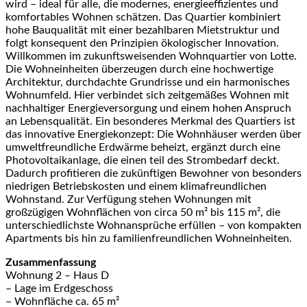
wird – ideal für alle, die modernes, energieeffizientes und
komfortables Wohnen schätzen. Das Quartier kombiniert
hohe Bauqualität mit einer bezahlbaren Mietstruktur und
folgt konsequent den Prinzipien ökologischer Innovation.
Willkommen im zukunftsweisenden Wohnquartier von Lotte.
Die Wohneinheiten überzeugen durch eine hochwertige
Architektur, durchdachte Grundrisse und ein harmonisches
Wohnumfeld. Hier verbindet sich zeitgemäßes Wohnen mit
nachhaltiger Energieversorgung und einem hohen Anspruch
an Lebensqualität. Ein besonderes Merkmal des Quartiers ist
das innovative Energiekonzept: Die Wohnhäuser werden über
umweltfreundliche Erdwärme beheizt, ergänzt durch eine
Photovoltaikanlage, die einen teil des Strombedarf deckt.
Dadurch profitieren die zukünftigen Bewohner von besonders
niedrigen Betriebskosten und einem klimafreundlichen
Wohnstand. Zur Verfügung stehen Wohnungen mit
großzügigen Wohnflächen von circa 50 m² bis 115 m², die
unterschiedlichste Wohnansprüche erfüllen – von kompakten
Apartments bis hin zu familienfreundlichen Wohneinheiten.
Zusammenfassung
Wohnung 2 – Haus D
– Lage im Erdgeschoss
– Wohnfläche ca. 65 m²