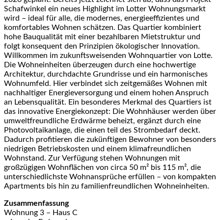
Schafwinkel ein neues Highlight im Lotter Wohnungsmarkt
wird – ideal für alle, die modernes, energieeffizientes und
komfortables Wohnen schätzen. Das Quartier kombiniert
hohe Bauqualität mit einer bezahlbaren Mietstruktur und
folgt konsequent den Prinzipien ökologischer Innovation.
Willkommen im zukunftsweisenden Wohnquartier von Lotte.
Die Wohneinheiten überzeugen durch eine hochwertige
Architektur, durchdachte Grundrisse und ein harmonisches
Wohnumfeld. Hier verbindet sich zeitgemäßes Wohnen mit
nachhaltiger Energieversorgung und einem hohen Anspruch
an Lebensqualität. Ein besonderes Merkmal des Quartiers ist
das innovative Energiekonzept: Die Wohnhäuser werden über
umweltfreundliche Erdwärme beheizt, ergänzt durch eine
Photovoltaikanlage, die einen teil des Strombedarf deckt.
Dadurch profitieren die zukünftigen Bewohner von besonders
niedrigen Betriebskosten und einem klimafreundlichen
Wohnstand. Zur Verfügung stehen Wohnungen mit
großzügigen Wohnflächen von circa 50 m² bis 115 m², die
unterschiedlichste Wohnansprüche erfüllen – von kompakten
Apartments bis hin zu familienfreundlichen Wohneinheiten.
Zusammenfassung
Wohnung 3 – Haus C