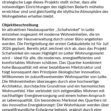
strategische Lage dieses Projekts stellt sicher, dass alle
notwendigen Einrichtungen des täglichen Bedarfs mühelos
erreichbar sind und gleichzeitig die idyllische Atmosphäre des
Wohngebietes erhalten bleibt.
Objektbeschreibung
Im attraktiven Neubauquartier ,,Schafwinkel“ in Lotte
entstehen insgesamt 44 moderne Wohneinheiten, die im
Rahmen der Hausverwaltung durch unser Büro angeboten
werden. Die Fertigstellung der ersten Gebäudeteile ist für Juli
2026 geplant. Bereits jetzt zeichnet sich ab, dass das Projekt
Schafwinkel ein neues Highlight im Lotter Wohnungsmarkt
wird – ideal für alle, die modernes, energieeffizientes und
komfortables Wohnen schätzen. Das Quartier kombiniert
hohe Bauqualität mit einer bezahlbaren Mietstruktur und
folgt konsequent den Prinzipien ökologischer Innovation.
Willkommen im zukunftsweisenden Wohnquartier von Lotte.
Die Wohneinheiten überzeugen durch eine hochwertige
Architektur, durchdachte Grundrisse und ein harmonisches
Wohnumfeld. Hier verbindet sich zeitgemäßes Wohnen mit
nachhaltiger Energieversorgung und einem hohen Anspruch
an Lebensqualität. Ein besonderes Merkmal des Quartiers ist
das innovative Energiekonzept: Die Wohnhäuser werden über
umweltfreundliche Erdwärme beheizt, ergänzt durch eine