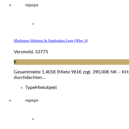
Highlight
Modernes Wohnen In Stadtnaher Lage (whg. 4)
Versmold, 33775
€
Gesamtmiete 1.401€ (Miete 981€ zzgl. 390,00€ NK – KH e
durchdachten...
Type
Mietobjekt
Highlight