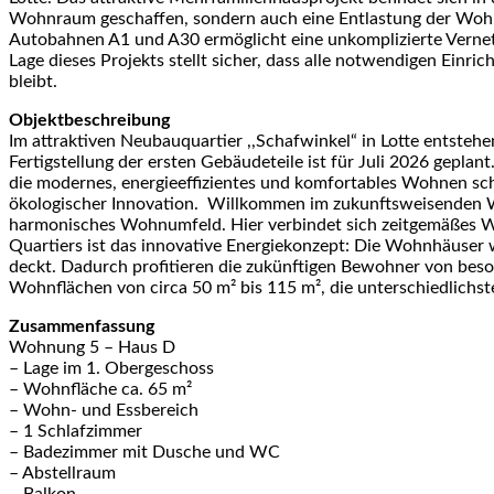
Wohnraum geschaffen, sondern auch eine Entlastung der Wohn
Autobahnen A1 und A30 ermöglicht eine unkomplizierte Vernetz
Lage dieses Projekts stellt sicher, dass alle notwendigen Einr
bleibt.
Objektbeschreibung
Im attraktiven Neubauquartier ,,Schafwinkel“ in Lotte entst
Fertigstellung der ersten Gebäudeteile ist für Juli 2026 geplant
die modernes, energieeffizientes und komfortables Wohnen sch
ökologischer Innovation. Willkommen im zukunftsweisenden W
harmonisches Wohnumfeld. Hier verbindet sich zeitgemäßes W
Quartiers ist das innovative Energiekonzept: Die Wohnhäuser 
deckt. Dadurch profitieren die zukünftigen Bewohner von be
Wohnflächen von circa 50 m² bis 115 m², die unterschiedlich
Zusammenfassung
Wohnung 5 – Haus D
– Lage im 1. Obergeschoss
– Wohnfläche ca. 65 m²
– Wohn- und Essbereich
– 1 Schlafzimmer
– Badezimmer mit Dusche und WC
– Abstellraum
– Balkon