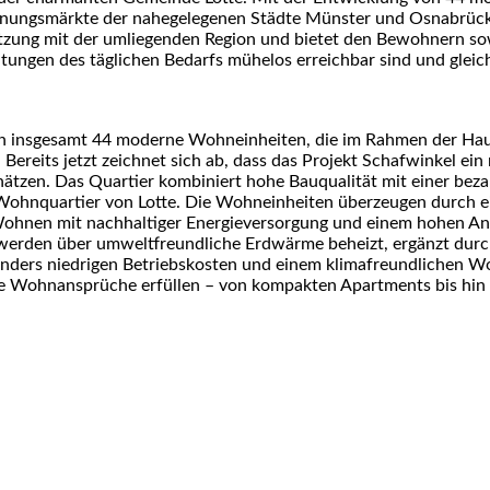
ungsmärkte der nahegelegenen Städte Münster und Osnabrück e
ung mit der umliegenden Region und bietet den Bewohnern sowoh
ichtungen des täglichen Bedarfs mühelos erreichbar sind und glei
ehen insgesamt 44 moderne Wohneinheiten, die im Rahmen der H
. Bereits jetzt zeichnet sich ab, dass das Projekt Schafwinkel ei
ätzen. Das Quartier kombiniert hohe Bauqualität mit einer beza
ohnquartier von Lotte. Die Wohneinheiten überzeugen durch ei
ohnen mit nachhaltiger Energieversorgung und einem hohen Ans
werden über umweltfreundliche Erdwärme beheizt, ergänzt durch 
sonders niedrigen Betriebskosten und einem klimafreundlichen
ste Wohnansprüche erfüllen – von kompakten Apartments bis hin