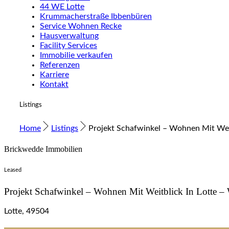
44 WE Lotte
Krummacherstraße Ibbenbüren
Service Wohnen Recke
Hausverwaltung
Facility Services
Immobilie verkaufen
Referenzen
Karriere
Kontakt
Listings
Home
Listings
Projekt Schafwinkel – Wohnen Mit Wei
Brickwedde Immobilien
Leased
Projekt Schafwinkel – Wohnen Mit Weitblick In Lotte 
Lotte, 49504