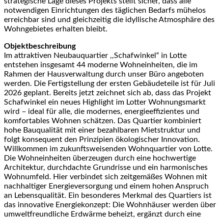
strategische Lage dieses Projekts stellt sicher, dass alle
notwendigen Einrichtungen des täglichen Bedarfs mühelos
erreichbar sind und gleichzeitig die idyllische Atmosphäre des
Wohngebietes erhalten bleibt.
Objektbeschreibung
Im attraktiven Neubauquartier ,,Schafwinkel“ in Lotte
entstehen insgesamt 44 moderne Wohneinheiten, die im
Rahmen der Hausverwaltung durch unser Büro angeboten
werden. Die Fertigstellung der ersten Gebäudeteile ist für Juli
2026 geplant. Bereits jetzt zeichnet sich ab, dass das Projekt
Schafwinkel ein neues Highlight im Lotter Wohnungsmarkt
wird – ideal für alle, die modernes, energieeffizientes und
komfortables Wohnen schätzen. Das Quartier kombiniert
hohe Bauqualität mit einer bezahlbaren Mietstruktur und
folgt konsequent den Prinzipien ökologischer Innovation.
Willkommen im zukunftsweisenden Wohnquartier von Lotte.
Die Wohneinheiten überzeugen durch eine hochwertige
Architektur, durchdachte Grundrisse und ein harmonisches
Wohnumfeld. Hier verbindet sich zeitgemäßes Wohnen mit
nachhaltiger Energieversorgung und einem hohen Anspruch
an Lebensqualität. Ein besonderes Merkmal des Quartiers ist
das innovative Energiekonzept: Die Wohnhäuser werden über
umweltfreundliche Erdwärme beheizt, ergänzt durch eine