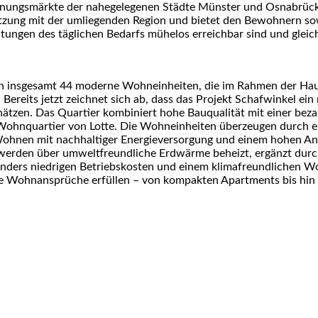
ungsmärkte der nahegelegenen Städte Münster und Osnabrück e
ung mit der umliegenden Region und bietet den Bewohnern sowoh
ichtungen des täglichen Bedarfs mühelos erreichbar sind und glei
ehen insgesamt 44 moderne Wohneinheiten, die im Rahmen der H
. Bereits jetzt zeichnet sich ab, dass das Projekt Schafwinkel ei
ätzen. Das Quartier kombiniert hohe Bauqualität mit einer beza
ohnquartier von Lotte. Die Wohneinheiten überzeugen durch ei
ohnen mit nachhaltiger Energieversorgung und einem hohen Ans
werden über umweltfreundliche Erdwärme beheizt, ergänzt durch 
sonders niedrigen Betriebskosten und einem klimafreundlichen
ste Wohnansprüche erfüllen – von kompakten Apartments bis hin