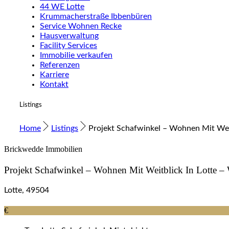
44 WE Lotte
Krummacherstraße Ibbenbüren
Service Wohnen Recke
Hausverwaltung
Facility Services
Immobilie verkaufen
Referenzen
Karriere
Kontakt
Listings
Home
Listings
Projekt Schafwinkel – Wohnen Mit Wei
Brickwedde Immobilien
Projekt Schafwinkel – Wohnen Mit Weitblick In Lotte 
Lotte, 49504
€