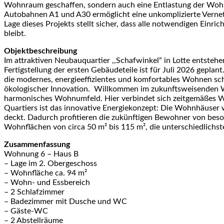
Wohnraum geschaffen, sondern auch eine Entlastung der Wohn
Autobahnen A1 und A30 ermöglicht eine unkomplizierte Vernetz
Lage dieses Projekts stellt sicher, dass alle notwendigen Einr
bleibt.
Objektbeschreibung
Im attraktiven Neubauquartier ,,Schafwinkel“ in Lotte entst
Fertigstellung der ersten Gebäudeteile ist für Juli 2026 geplant
die modernes, energieeffizientes und komfortables Wohnen sch
ökologischer Innovation. Willkommen im zukunftsweisenden W
harmonisches Wohnumfeld. Hier verbindet sich zeitgemäßes W
Quartiers ist das innovative Energiekonzept: Die Wohnhäuser 
deckt. Dadurch profitieren die zukünftigen Bewohner von be
Wohnflächen von circa 50 m² bis 115 m², die unterschiedlich
Zusammenfassung
Wohnung 6 – Haus B
– Lage im 2. Obergeschoss
– Wohnfläche ca. 94 m²
– Wohn- und Essbereich
– 2 Schlafzimmer
– Badezimmer mit Dusche und WC
– Gäste-WC
– 2 Abstellräume