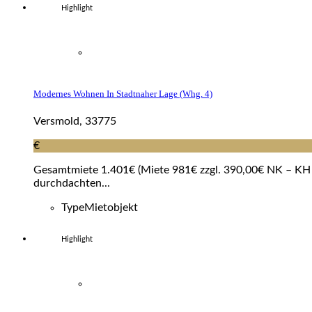
Highlight
Modernes Wohnen In Stadtnaher Lage (whg. 4)
Versmold, 33775
€
Gesamtmiete 1.401€ (Miete 981€ zzgl. 390,00€ NK – KH e
durchdachten...
Type
Mietobjekt
Highlight