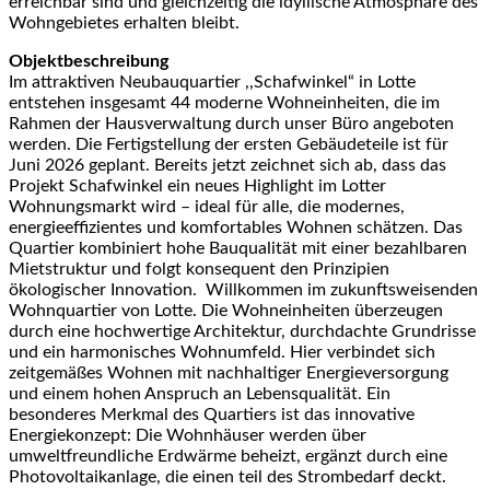
erreichbar sind und gleichzeitig die idyllische Atmosphäre des
Wohngebietes erhalten bleibt.
Objektbeschreibung
Im attraktiven Neubauquartier ,,Schafwinkel“ in Lotte
entstehen insgesamt 44 moderne Wohneinheiten, die im
Rahmen der Hausverwaltung durch unser Büro angeboten
werden. Die Fertigstellung der ersten Gebäudeteile ist für
Juni 2026 geplant. Bereits jetzt zeichnet sich ab, dass das
Projekt Schafwinkel ein neues Highlight im Lotter
Wohnungsmarkt wird – ideal für alle, die modernes,
energieeffizientes und komfortables Wohnen schätzen. Das
Quartier kombiniert hohe Bauqualität mit einer bezahlbaren
Mietstruktur und folgt konsequent den Prinzipien
ökologischer Innovation. Willkommen im zukunftsweisenden
Wohnquartier von Lotte. Die Wohneinheiten überzeugen
durch eine hochwertige Architektur, durchdachte Grundrisse
und ein harmonisches Wohnumfeld. Hier verbindet sich
zeitgemäßes Wohnen mit nachhaltiger Energieversorgung
und einem hohen Anspruch an Lebensqualität. Ein
besonderes Merkmal des Quartiers ist das innovative
Energiekonzept: Die Wohnhäuser werden über
umweltfreundliche Erdwärme beheizt, ergänzt durch eine
Photovoltaikanlage, die einen teil des Strombedarf deckt.