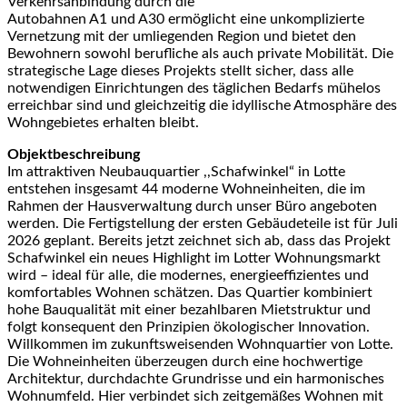
Verkehrsanbindung durch die
Autobahnen A1 und A30 ermöglicht eine unkomplizierte
Vernetzung mit der umliegenden Region und bietet den
Bewohnern sowohl berufliche als auch private Mobilität. Die
strategische Lage dieses Projekts stellt sicher, dass alle
notwendigen Einrichtungen des täglichen Bedarfs mühelos
erreichbar sind und gleichzeitig die idyllische Atmosphäre des
Wohngebietes erhalten bleibt.
Objektbeschreibung
Im attraktiven Neubauquartier ,,Schafwinkel“ in Lotte
entstehen insgesamt 44 moderne Wohneinheiten, die im
Rahmen der Hausverwaltung durch unser Büro angeboten
werden. Die Fertigstellung der ersten Gebäudeteile ist für Juli
2026 geplant. Bereits jetzt zeichnet sich ab, dass das Projekt
Schafwinkel ein neues Highlight im Lotter Wohnungsmarkt
wird – ideal für alle, die modernes, energieeffizientes und
komfortables Wohnen schätzen. Das Quartier kombiniert
hohe Bauqualität mit einer bezahlbaren Mietstruktur und
folgt konsequent den Prinzipien ökologischer Innovation.
Willkommen im zukunftsweisenden Wohnquartier von Lotte.
Die Wohneinheiten überzeugen durch eine hochwertige
Architektur, durchdachte Grundrisse und ein harmonisches
Wohnumfeld. Hier verbindet sich zeitgemäßes Wohnen mit