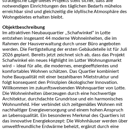
strategische Lage dieses Projekts stellt sicher, dass alle
notwendigen Einrichtungen des täglichen Bedarfs mühelos
erreichbar sind und gleichzeitig die idyllische Atmosphäre des
Wohngebietes erhalten bleibt.
Objektbeschreibung
Im attraktiven Neubauquartier ,,Schafwinkel“ in Lotte
entstehen insgesamt 44 moderne Wohneinheiten, die im
Rahmen der Hausverwaltung durch unser Büro angeboten
werden. Die Fertigstellung der ersten Gebäudeteile ist für Juli
2026 geplant. Bereits jetzt zeichnet sich ab, dass das Projekt
Schafwinkel ein neues Highlight im Lotter Wohnungsmarkt
wird – ideal für alle, die modernes, energieeffizientes und
komfortables Wohnen schätzen. Das Quartier kombiniert
hohe Bauqualität mit einer bezahlbaren Mietstruktur und
folgt konsequent den Prinzipien ökologischer Innovation.
Willkommen im zukunftsweisenden Wohnquartier von Lotte.
Die Wohneinheiten überzeugen durch eine hochwertige
Architektur, durchdachte Grundrisse und ein harmonisches
Wohnumfeld. Hier verbindet sich zeitgemäßes Wohnen mit
nachhaltiger Energieversorgung und einem hohen Anspruch
an Lebensqualität. Ein besonderes Merkmal des Quartiers ist
das innovative Energiekonzept: Die Wohnhäuser werden über
umweltfreundliche Erdwärme beheizt, ergänzt durch eine