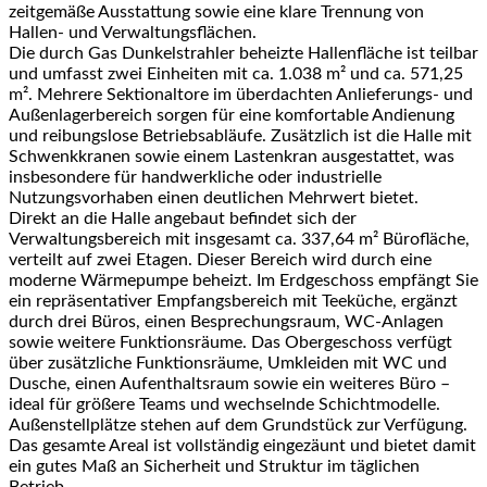
zeitgemäße Ausstattung sowie eine klare Trennung von
Hallen- und Verwaltungsflächen.
Die durch Gas Dunkelstrahler beheizte Hallenfläche ist teilbar
und umfasst zwei Einheiten mit ca. 1.038 m² und ca. 571,25
m². Mehrere Sektionaltore im überdachten Anlieferungs- und
Außenlagerbereich sorgen für eine komfortable Andienung
und reibungslose Betriebsabläufe. Zusätzlich ist die Halle mit
Schwenkkranen sowie einem Lastenkran ausgestattet, was
insbesondere für handwerkliche oder industrielle
Nutzungsvorhaben einen deutlichen Mehrwert bietet.
Direkt an die Halle angebaut befindet sich der
Verwaltungsbereich mit insgesamt ca. 337,64 m² Bürofläche,
verteilt auf zwei Etagen. Dieser Bereich wird durch eine
moderne Wärmepumpe beheizt. Im Erdgeschoss empfängt Sie
ein repräsentativer Empfangsbereich mit Teeküche, ergänzt
durch drei Büros, einen Besprechungsraum, WC-Anlagen
sowie weitere Funktionsräume. Das Obergeschoss verfügt
über zusätzliche Funktionsräume, Umkleiden mit WC und
Dusche, einen Aufenthaltsraum sowie ein weiteres Büro –
ideal für größere Teams und wechselnde Schichtmodelle.
Außenstellplätze stehen auf dem Grundstück zur Verfügung.
Das gesamte Areal ist vollständig eingezäunt und bietet damit
ein gutes Maß an Sicherheit und Struktur im täglichen
Betrieb.