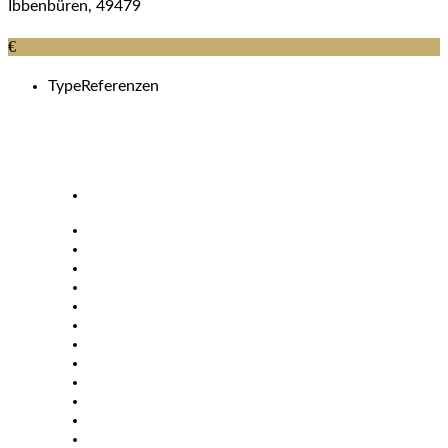
Ibbenbüren, 49479
€
Type
Referenzen